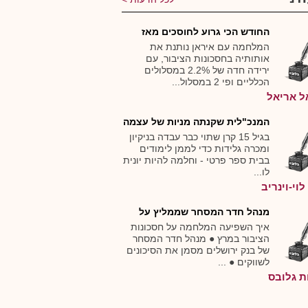
החודש הכי גרוע לחוסכים מאז
אוקטובר 2023: איזה מסלול הפס...
המלחמה עם איראן נותנת את
אותותיה בחסכונות הציבור, עם
ירידה חדה של 2.2% במסלולים
הכלליים ופי 2 במסלול...
ל אריאל
המנכ"לית שקנתה מניות של עצמה
ב-6 מיליון שקל: "הבנות שלי...
בגיל 15 קרן שתוי כבר עבדה בניקיון
ומכרה גלידות כדי לממן לימודים
בבית ספר פרטי - וחלמה להיות יונית
לו...
וי-וינריב
מנהל חדר המסחר שממליץ על
שתי מניות שיעלו "דרמטית" –
איך השפיעה המלחמה על חסכונות
ועו...
הציבור במרץ ● מנהל חדר המסחר
של בנק ירושלים מסמן את הסיכונים
לשווקים ● ...
ת גלובס