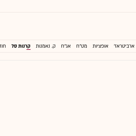
ארביטראז'
אופציות
מט"ח
אג"ח
ק. נאמנות
קרנות סל
חוז