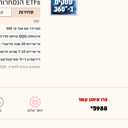
ETFs הנסחרות בארה"ב
סחירות
עו
שם
ספיידר אס אנד פי 500
אינווסקו QQQ טרסט סדרה 1
איישיירס 20 שנה תרשורי בונד
איישיירס 7-10 שנים תרשורי בונד
דירקסיון דיילי סמיקונדקטורס בול
הנתונים נכונים לתאריך: 07.08.2026 23:00
צרו איתנו קשר
*5988