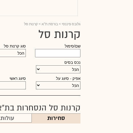
גלובס פיננסי
> בורסת ת"א > קרנות סל
קרנות סל
שם/סימול
סוג קרנות סל
נכס בסיס
אפיק - סיווג על
סיווג ראשי
קרנות סל הנסחרות בת"א
סחירות
עולות