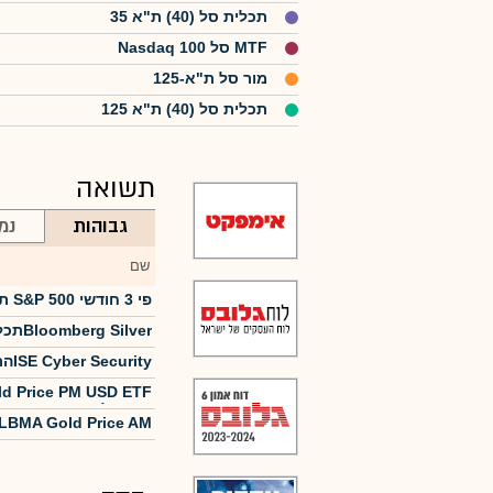
תכלית סל (40) ת"א 35
MTF סל Nasdaq 100
מור סל ת"א-125
תכלית סל (40) ת"א 125
תשואה
גבוהות
נמ
שם
תכלית סל ממונפת S&P 500 פי 3 חודשי
תכלית סל חוזה ‏Bloomberg Silver
הראל סל ‏ISE Cyber Security
מנוטרלת מט"ח
תכלית סל ‏‏‏LBMA Gold Price AM