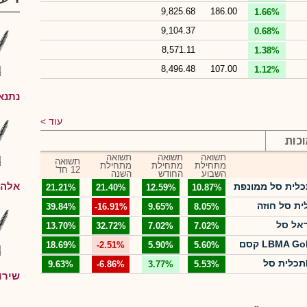
9,825.68
186.00
1.66%
9,104.37
0.68%
8,571.11
1.38%
8,496.48
107.00
1.12%
נתנא
עוד
וכות
תשואה
תשואה
תשואה
תשואה
מתחילת
מתחילת
מתחילת
12 חד'
השבוע
החודש
השנה
אלה ל
21.21%
21.40%
12.59%
10.87%
39.84%
-16.91%
9.65%
8.05%
13.70%
32.72%
7.02%
7.02%
קסם LBMA Gold Price PM USD ETF
18.69%
-2.51%
5.90%
5.60%
9.63%
-6.86%
3.77%
5.53%
שירו