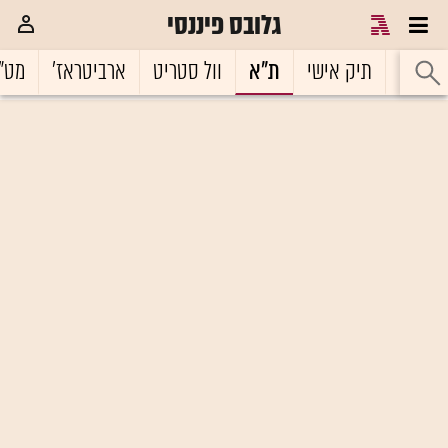
גלובס פיננסי
ראשי
תיק אישי
ת"א
וול סטריט
ארביטראז'
מט"