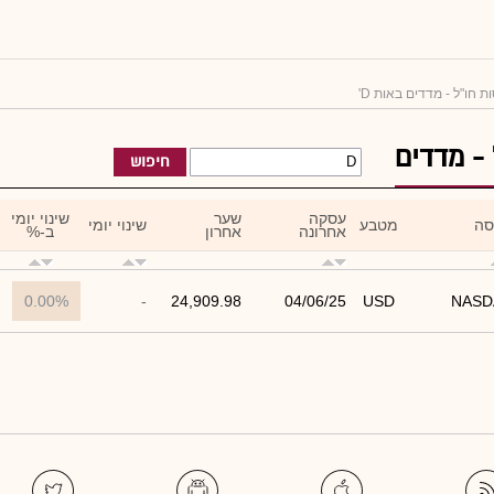
ת חו"ל - מדדים באות D'
 - מדדים
חיפוש
עסקה
שער
שינוי יומי
סה
מטבע
שינוי יומי
אחרונה
אחרון
ב-%
0.00%
-
24,909.98
04/06/25
USD
NASD