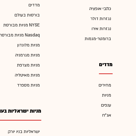
מדדים
כתבי אופציה
בורסות בעולם
נגזרות דולר
מניות מבורסת NYSE
נגזרות אירו
מניות מבורסת Nasdaq
ברומטר-מגמות
מניות מלונדון
מניות מגרמניה
מדדים
מניות מצרפת
מניות מאיטליה
מחירים
מניות מספרד
מניות
ענפים
מניות ישראליות בעו
אג"ח
ישראליות בניו יורק