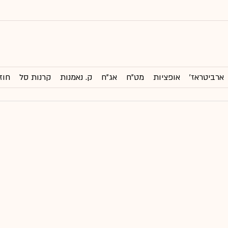
ארביטראז'
אופציות
מט"ח
אג"ח
ק. נאמנות
קרנות סל
חוז