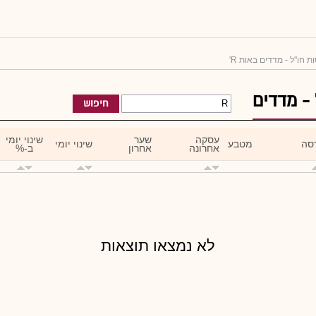
ת חו"ל - מדדים באות R'
 - מדדים
חיפוש
עסקה
שער
שינוי יומי
סה
מטבע
שינוי יומי
אחרונה
אחרון
ב-%
לא נמצאו תוצאות