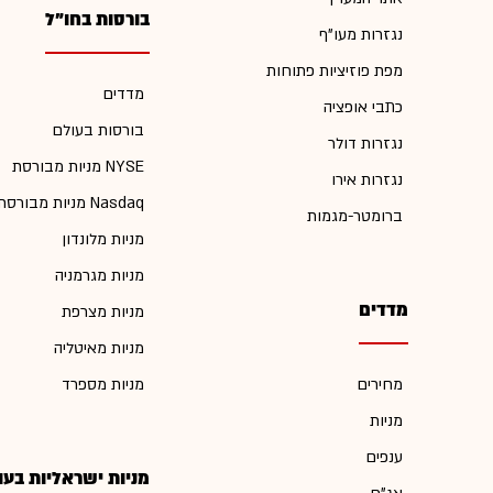
בורסות בחו"ל
נגזרות מעו"ף
מפת פוזיציות פתוחות
מדדים
כתבי אופציה
בורסות בעולם
נגזרות דולר
מניות מבורסת NYSE
נגזרות אירו
מניות מבורסת Nasdaq
ברומטר-מגמות
מניות מלונדון
מניות מגרמניה
מדדים
מניות מצרפת
מניות מאיטליה
מחירים
מניות מספרד
מניות
ענפים
מניות ישראליות בעו