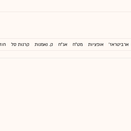
ארביטראז'
אופציות
מט"ח
אג"ח
ק. נאמנות
קרנות סל
חוז