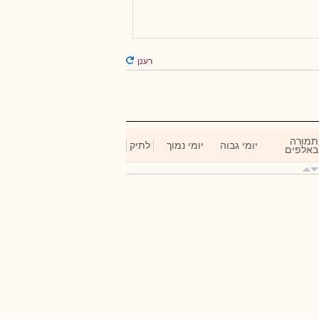
רענן
תמורה
יומי גבוה
יומי נמוך
לתיק
באלפים