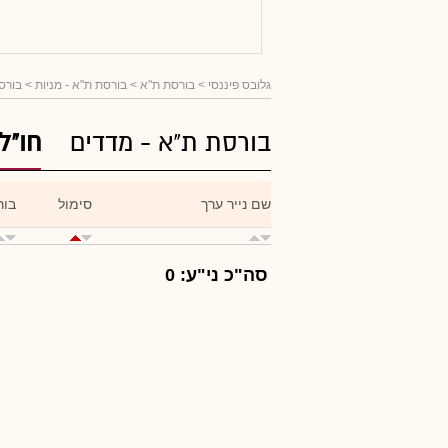
גלובס פיננסי
> בורסת ת"א >
בורסת ת"א - מניות
> בורסו
בורסת ת"א - מדדים
חו"ל
שם נייר ערך
סימול
בור
סה"כ ני"ע: 0